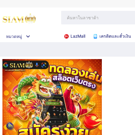
LazMall
เครดิตและตั๋วเงิน
หมวดหมู่