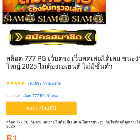
สล็อต 777 PG เว็บตรง เว็บสดเล่นได้เลย ชนะง
ใหญ่ 2025 ไม่ต้องเอเยนต์ ไม่มีขั้นต่ำ
787.888 การประเมิน
aแบรนด์
:
สล็อต 777 PG เว็บตรง
ลงทะเบียนที่นี่
สล็อต 777 PG เว็บตรง เล่นง่าย ไม่ต้องมีเอเยนต์ โอกาสชนะสูง เว็บไซต์สดที่คุณวางใ
2025
฿1