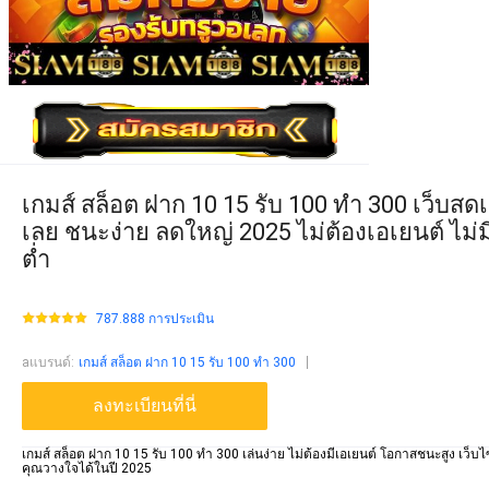
เกมส์ สล็อต ฝาก 10 15 รับ 100 ทํา 300 เว็บสดเ
เลย ชนะง่าย ลดใหญ่ 2025 ไม่ต้องเอเยนต์ ไม่มี
ต่ำ
787.888 การประเมิน
aแบรนด์
:
เกมส์ สล็อต ฝาก 10 15 รับ 100 ทํา 300
ลงทะเบียนที่นี่
เกมส์ สล็อต ฝาก 10 15 รับ 100 ทํา 300 เล่นง่าย ไม่ต้องมีเอเยนต์ โอกาสชนะสูง เว็บไซ
คุณวางใจได้ในปี 2025