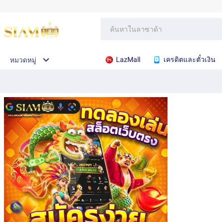
LazMall
เครดิตและตั๋วเงิน
หมวดหมู่