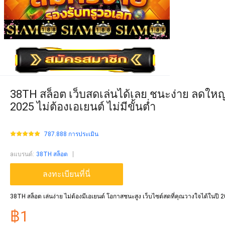
38TH สล็อต เว็บสดเล่นได้เลย ชนะง่าย ลดใหญ
2025 ไม่ต้องเอเยนต์ ไม่มีขั้นต่ำ
787.888 การประเมิน
aแบรนด์
:
38TH สล็อต
ลงทะเบียนที่นี่
38TH สล็อต เล่นง่าย ไม่ต้องมีเอเยนต์ โอกาสชนะสูง เว็บไซต์สดที่คุณวางใจได้ในปี 
฿1