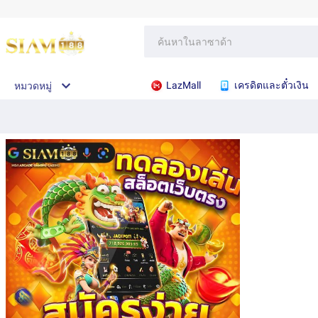
LazMall
เครดิตและตั๋วเงิน
หมวดหมู่