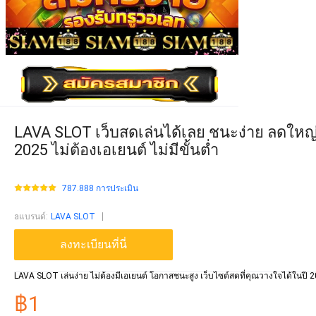
LAVA SLOT เว็บสดเล่นได้เลย ชนะง่าย ลดใหญ
2025 ไม่ต้องเอเยนต์ ไม่มีขั้นต่ำ
787.888 การประเมิน
aแบรนด์
:
LAVA SLOT
ลงทะเบียนที่นี่
LAVA SLOT เล่นง่าย ไม่ต้องมีเอเยนต์ โอกาสชนะสูง เว็บไซต์สดที่คุณวางใจได้ในปี 
฿1