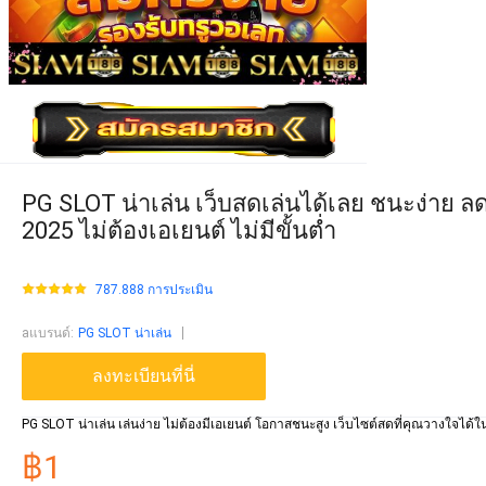
PG SLOT น่าเล่น เว็บสดเล่นได้เลย ชนะง่าย ล
2025 ไม่ต้องเอเยนต์ ไม่มีขั้นต่ำ
787.888 การประเมิน
aแบรนด์
:
PG SLOT น่าเล่น
ลงทะเบียนที่นี่
PG SLOT น่าเล่น เล่นง่าย ไม่ต้องมีเอเยนต์ โอกาสชนะสูง เว็บไซต์สดที่คุณวางใจได้ใ
฿1