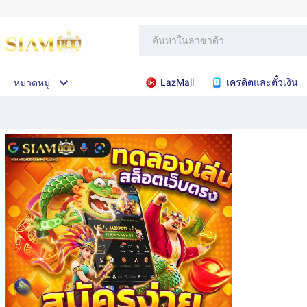
LazMall
เครดิตและตั๋วเงิน
หมวดหมู่