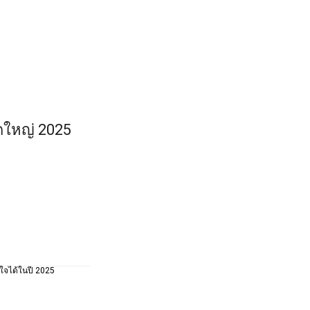
ดใหญ่ 2025
งใจได้ในปี 2025