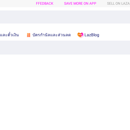
FFEDBACK
SAVE MORE ON APP
SELL ON LAZ
และตั๋วเงิน
บัตรกำนัลและส่วนลด
LazBlog