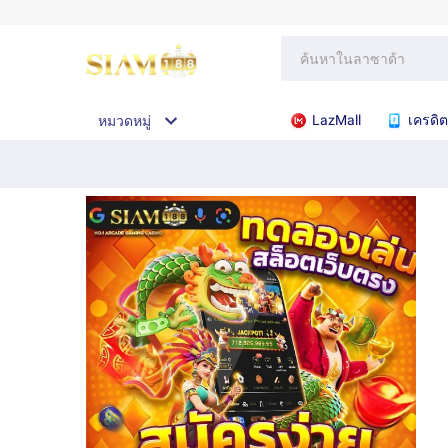
LazMall
เครดิต
หมวดหมู่